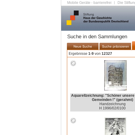
Mobile Geräte - barrierefrei
|
Die Stiftun
Suche in den Sammlungen
Ergebnisse
1-9
von
12327
Aquarellzeichnung: "Schöner unsere
Gemeinden !" (gerahmt)
Handzeichnung
H 1996/02/0100