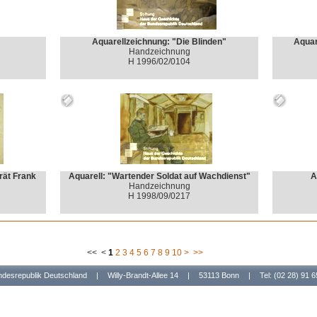
"
Aquarellzeichnung: "Die Blinden"
Aquar
Handzeichnung
H 1996/02/0104
rät Frank
Aquarell: "Wartender Soldat auf Wachdienst"
A
Handzeichnung
H 1998/09/0217
<<
<
1
2
3
4
5
6
7
8
9
10
>
>>
undesrepublik Deutschland
|
Willy-Brandt-Allee 14
|
53113 Bonn
|
Tel: (02 28) 91 