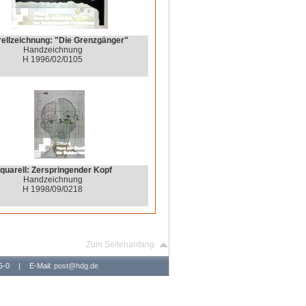
ellzeichnung: "Die Grenzgänger"
Handzeichnung
H 1996/02/0105
quarell: Zerspringender Kopf
Handzeichnung
H 1998/09/0218
Zum Seitenanfang
65-0
|
E-Mail:
post@hdg.de