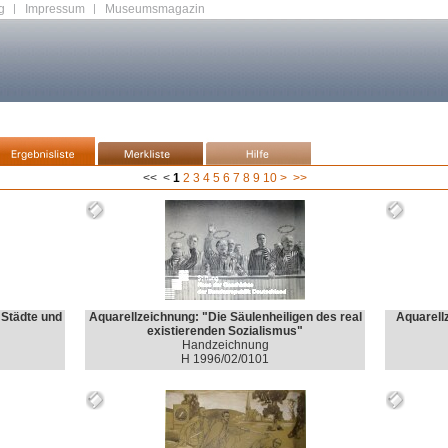
g
|
Impressum
|
Museumsmagazin
<<
<
1
2
3
4
5
6
7
8
9
10
>
>>
 Städte und
Aquarellzeichnung: "Die Säulenheiligen des real
Aquarellz
existierenden Sozialismus"
Handzeichnung
H 1996/02/0101