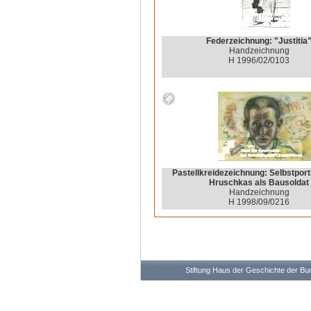
Federzeichnung: "Justitia
Handzeichnung
H 1996/02/0103
Pastellkreidezeichnung: Selbstport
Hruschkas als Bausoldat
Handzeichnung
H 1998/09/0216
Stiftung Haus der Geschichte der B