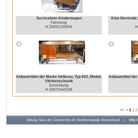
Sechssitzer-Kinderwagen
Kino Gernrode:
Fahrzeug
H 2005/12/0004
H
Anbaumöbel der Marke Hellerau, Typ 602, Modul:
Anbaumöbel der 
Vitrinenschrank
Einrichtung
H 2007/04/0188
<<
<
1
2
3
Stiftung Haus der Geschichte der Bundesrepublik Deutschland
|
Willy-