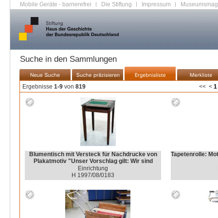
Mobile Geräte - barrierefrei
|
Die Stiftung
|
Impressum
|
Museumsmag
Suche in den Sammlungen
Ergebnisse
1-9
von
819
<<
<
1
Blumentisch mit Versteck für Nachdrucke von
Tapetenrolle: Mo
Plakatmotiv "Unser Vorschlag gilt: Wir sind
dialogbereit für Frieden und Abrüstung"
Einrichtung
H 1997/08/0183