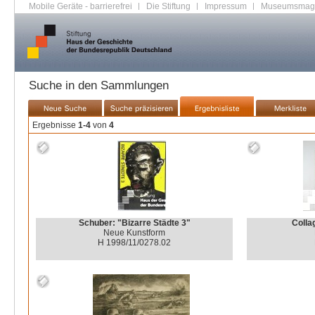
Mobile Geräte - barrierefrei
|
Die Stiftung
|
Impressum
|
Museumsmag
Suche in den Sammlungen
Ergebnisse
1-4
von
4
Schuber: "Bizarre Städte 3"
Colla
Neue Kunstform
H 1998/11/0278.02