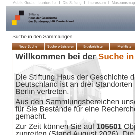
Mobile Geräte - barrierefrei
|
Die Stiftung
|
Impressum
|
Museumsmag
Suche in den Sammlungen
Willkommen bei der
Suche i
Die Stiftung Haus der Geschichte 
Deutschland ist an drei Standorten
Berlin vertreten.
Aus den Sammlungsbereichen unse
für Sie Bestände für eine Recherche
gemacht.
Zur Zeit können Sie auf
105501
Ob
zugreifen (Stand
August 2026
). Di