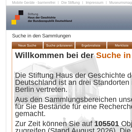
Mobile Geräte - barrierefrei
|
Die Stiftung
|
Impressum
|
Museumsmag
Suche in den Sammlungen
Willkommen bei der
Suche i
Die Stiftung Haus der Geschichte 
Deutschland ist an drei Standorten
Berlin vertreten.
Aus den Sammlungsbereichen unse
für Sie Bestände für eine Recherche
gemacht.
Zur Zeit können Sie auf
105501
Ob
zugreifen (Stand
August 2026
). Di