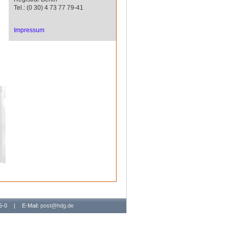
Tel.: (0 30) 4 73 77 79-41
Impressum
65-0
|
E-Mail:
post@hdg.de