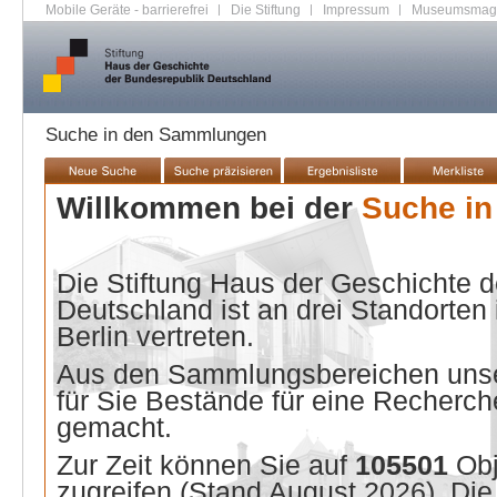
Mobile Geräte - barrierefrei
|
Die Stiftung
|
Impressum
|
Museumsmag
Suche in den Sammlungen
Willkommen bei der
Suche i
Die Stiftung Haus der Geschichte 
Deutschland ist an drei Standorten
Berlin vertreten.
Aus den Sammlungsbereichen unse
für Sie Bestände für eine Recherche
gemacht.
Zur Zeit können Sie auf
105501
Ob
zugreifen (Stand
August 2026
). Di