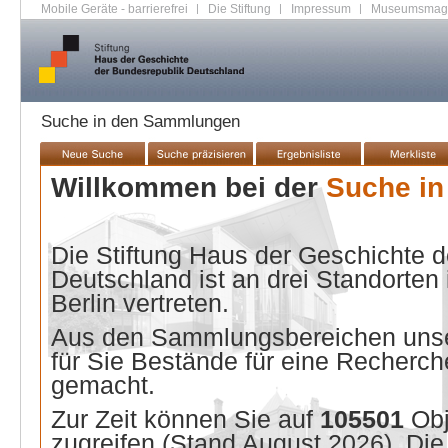
Mobile Geräte - barrierefrei
|
Die Stiftung
|
Impressum
|
Museumsmag
Suche in den Sammlungen
Willkommen bei der
Suche i
Die Stiftung Haus der Geschichte 
Deutschland ist an drei Standorten
Berlin vertreten.
Aus den Sammlungsbereichen unse
für Sie Bestände für eine Recherche
gemacht.
Zur Zeit können Sie auf
105501
Ob
zugreifen (Stand
August 2026
). Di