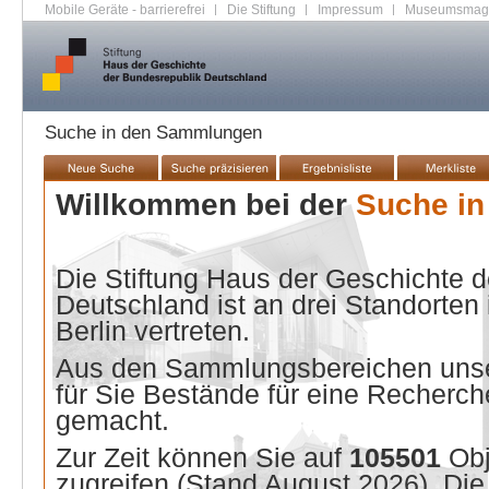
Mobile Geräte - barrierefrei
|
Die Stiftung
|
Impressum
|
Museumsmag
Suche in den Sammlungen
Willkommen bei der
Suche i
Die Stiftung Haus der Geschichte 
Deutschland ist an drei Standorten
Berlin vertreten.
Aus den Sammlungsbereichen unse
für Sie Bestände für eine Recherche
gemacht.
Zur Zeit können Sie auf
105501
Ob
zugreifen (Stand
August 2026
). Di