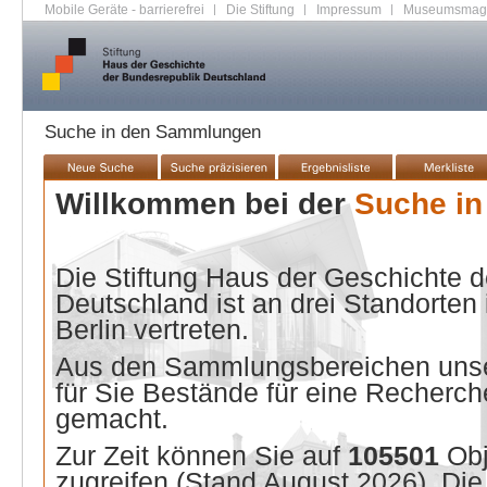
Mobile Geräte - barrierefrei
|
Die Stiftung
|
Impressum
|
Museumsmag
Suche in den Sammlungen
Willkommen bei der
Suche i
Die Stiftung Haus der Geschichte 
Deutschland ist an drei Standorten
Berlin vertreten.
Aus den Sammlungsbereichen unse
für Sie Bestände für eine Recherche
gemacht.
Zur Zeit können Sie auf
105501
Ob
zugreifen (Stand
August 2026
). Di