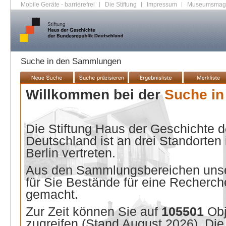
Mobile Geräte - barrierefrei
|
Die Stiftung
|
Impressum
|
Museumsmag
Suche in den Sammlungen
Willkommen bei der
Suche i
Die Stiftung Haus der Geschichte 
Deutschland ist an drei Standorten
Berlin vertreten.
Aus den Sammlungsbereichen unse
für Sie Bestände für eine Recherche
gemacht.
Zur Zeit können Sie auf
105501
Ob
zugreifen (Stand
August 2026
). Di