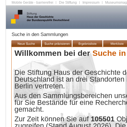
Mobile Geräte - barrierefrei
|
Die Stiftung
|
Impressum
|
Museumsmag
Suche in den Sammlungen
Willkommen bei der
Suche i
Die Stiftung Haus der Geschichte 
Deutschland ist an drei Standorten
Berlin vertreten.
Aus den Sammlungsbereichen unse
für Sie Bestände für eine Recherche
gemacht.
Zur Zeit können Sie auf
105501
Ob
zugreifen (Stand
August 2026
). Di