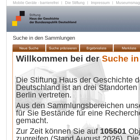
Mobile Geräte - barrierefrei
|
Die Stiftung
|
Impressum
|
Museumsmag
Suche in den Sammlungen
Willkommen bei der
Suche i
Die Stiftung Haus der Geschichte 
Deutschland ist an drei Standorten
Berlin vertreten.
Aus den Sammlungsbereichen unse
für Sie Bestände für eine Recherche
gemacht.
Zur Zeit können Sie auf
105501
Ob
zugreifen (Stand
August 2026
). Di