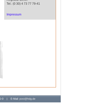
Tel.: (0 30) 4 73 77 79-41
Impressum
65-0
|
E-Mail:
post@hdg.de