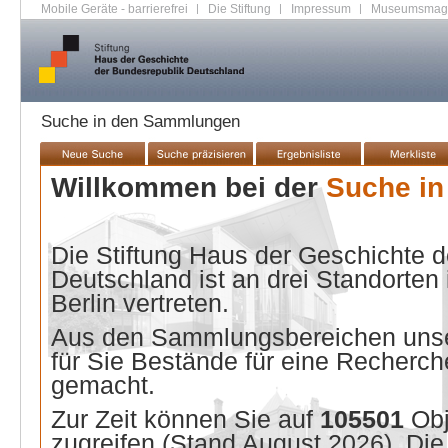
Mobile Geräte - barrierefrei
|
Die Stiftung
|
Impressum
|
Museumsmag
Suche in den Sammlungen
Willkommen bei der
Suche i
Die Stiftung Haus der Geschichte 
Deutschland ist an drei Standorten
Berlin vertreten.
Aus den Sammlungsbereichen unse
für Sie Bestände für eine Recherche
gemacht.
Zur Zeit können Sie auf
105501
Ob
zugreifen (Stand
August 2026
). Di