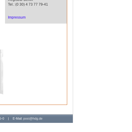
Tel.: (0 30) 4 73 77 79-41
Impressum
65-0
|
E-Mail:
post@hdg.de