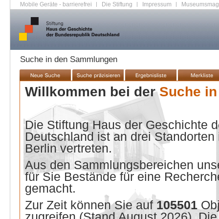
Mobile Geräte - barrierefrei
|
Die Stiftung
|
Impressum
|
Museumsmag
Suche in den Sammlungen
Willkommen bei der
Suche i
Die Stiftung Haus der Geschichte 
Deutschland ist an drei Standorten
Berlin vertreten.
Aus den Sammlungsbereichen unse
für Sie Bestände für eine Recherche
gemacht.
Zur Zeit können Sie auf
105501
Ob
zugreifen (Stand
August 2026
). Di