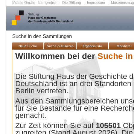
Mobile Geräte - barrierefrei
|
Die Stiftung
|
Impressum
|
Museumsmag
Suche in den Sammlungen
Willkommen bei der
Suche i
Die Stiftung Haus der Geschichte 
Deutschland ist an drei Standorten
Berlin vertreten.
Aus den Sammlungsbereichen unse
für Sie Bestände für eine Recherche
gemacht.
Zur Zeit können Sie auf
105501
Ob
zugreifen (Stand
August 2026
). Di