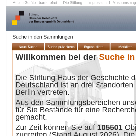
Mobile Geräte - barrierefrei
|
Die Stiftung
|
Impressum
|
Museumsmag
Suche in den Sammlungen
Willkommen bei der
Suche i
Die Stiftung Haus der Geschichte 
Deutschland ist an drei Standorten
Berlin vertreten.
Aus den Sammlungsbereichen unse
für Sie Bestände für eine Recherche
gemacht.
Zur Zeit können Sie auf
105501
Ob
zugreifen (Stand
August 2026
). Di