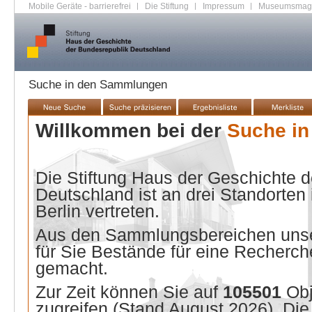
Mobile Geräte - barrierefrei
|
Die Stiftung
|
Impressum
|
Museumsmag
Suche in den Sammlungen
Willkommen bei der
Suche i
Die Stiftung Haus der Geschichte 
Deutschland ist an drei Standorten
Berlin vertreten.
Aus den Sammlungsbereichen unse
für Sie Bestände für eine Recherche
gemacht.
Zur Zeit können Sie auf
105501
Ob
zugreifen (Stand
August 2026
). Di