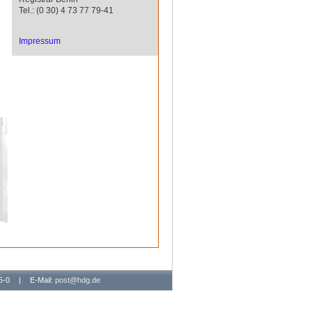
Tel.: (0 30) 4 73 77 79-41
Impressum
65-0
|
E-Mail:
post@hdg.de