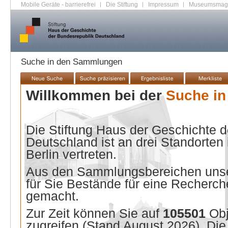
Mobile Geräte - barrierefrei
|
Die Stiftung
|
Impressum
|
Museumsmag
Suche in den Sammlungen
Willkommen bei der
Suche i
Die Stiftung Haus der Geschichte 
Deutschland ist an drei Standorten
Berlin vertreten.
Aus den Sammlungsbereichen unse
für Sie Bestände für eine Recherche
gemacht.
Zur Zeit können Sie auf
105501
Ob
zugreifen (Stand
August 2026
). Di