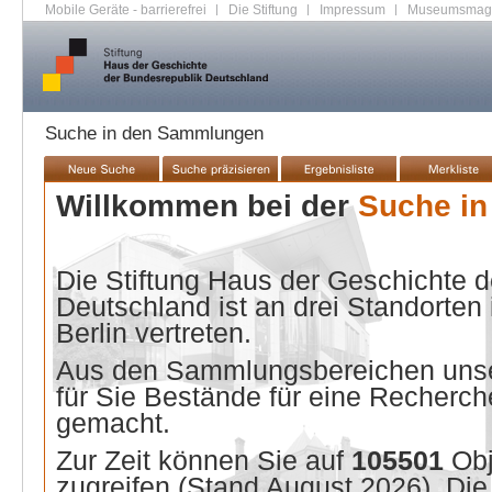
Mobile Geräte - barrierefrei
|
Die Stiftung
|
Impressum
|
Museumsmag
Suche in den Sammlungen
Willkommen bei der
Suche i
Die Stiftung Haus der Geschichte 
Deutschland ist an drei Standorten
Berlin vertreten.
Aus den Sammlungsbereichen unse
für Sie Bestände für eine Recherche
gemacht.
Zur Zeit können Sie auf
105501
Ob
zugreifen (Stand
August 2026
). Di