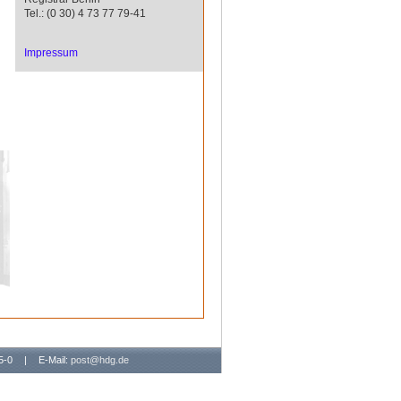
Tel.: (0 30) 4 73 77 79-41
Impressum
65-0
|
E-Mail:
post@hdg.de