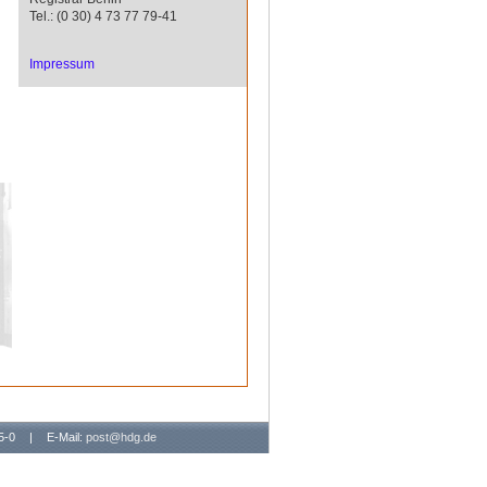
Tel.: (0 30) 4 73 77 79-41
Impressum
65-0
|
E-Mail:
post@hdg.de