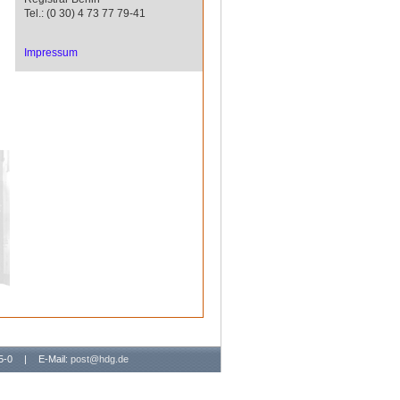
Tel.: (0 30) 4 73 77 79-41
Impressum
65-0
|
E-Mail:
post@hdg.de