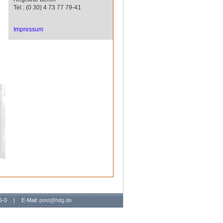
Tel.: (0 30) 4 73 77 79-41
Impressum
65-0
|
E-Mail:
post@hdg.de