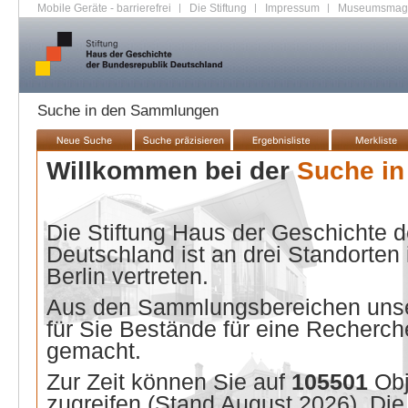
Mobile Geräte - barrierefrei
|
Die Stiftung
|
Impressum
|
Museumsmag
Suche in den Sammlungen
Willkommen bei der
Suche i
Die Stiftung Haus der Geschichte 
Deutschland ist an drei Standorten
Berlin vertreten.
Aus den Sammlungsbereichen unse
für Sie Bestände für eine Recherche
gemacht.
Zur Zeit können Sie auf
105501
Ob
zugreifen (Stand
August 2026
). Di