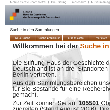
Mobile Geräte - barrierefrei
|
Die Stiftung
|
Impressum
|
Museumsmag
Suche in den Sammlungen
Willkommen bei der
Suche i
Die Stiftung Haus der Geschichte 
Deutschland ist an drei Standorten
Berlin vertreten.
Aus den Sammlungsbereichen unse
für Sie Bestände für eine Recherche
gemacht.
Zur Zeit können Sie auf
105501
Ob
zugreifen (Stand
August 2026
). Di