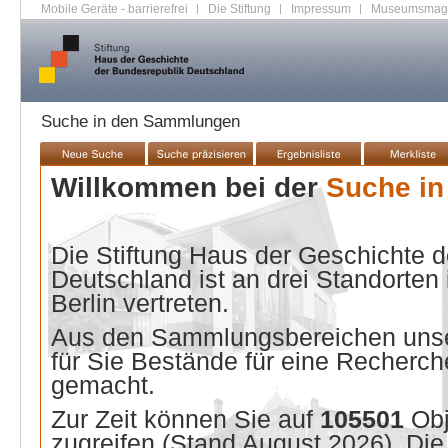
Mobile Geräte - barrierefrei
|
Die Stiftung
|
Impressum
|
Museumsmag
Suche in den Sammlungen
Willkommen bei der
Suche i
Die Stiftung Haus der Geschichte 
Deutschland ist an drei Standorten
Berlin vertreten.
Aus den Sammlungsbereichen unse
für Sie Bestände für eine Recherche
gemacht.
Zur Zeit können Sie auf
105501
Ob
zugreifen (Stand
August 2026
). Di