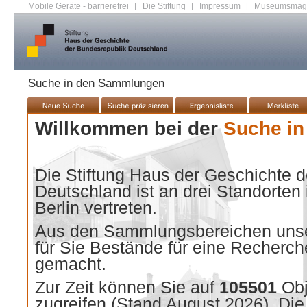
Mobile Geräte - barrierefrei
|
Die Stiftung
|
Impressum
|
Museumsmag
Suche in den Sammlungen
Willkommen bei der
Suche i
Die Stiftung Haus der Geschichte 
Deutschland ist an drei Standorten
Berlin vertreten.
Aus den Sammlungsbereichen unse
für Sie Bestände für eine Recherche
gemacht.
Zur Zeit können Sie auf
105501
Ob
zugreifen (Stand
August 2026
). Di