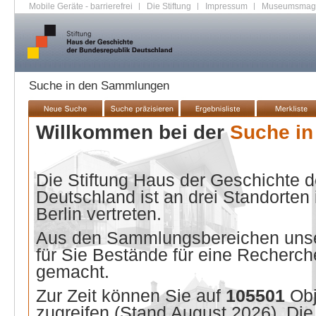
Mobile Geräte - barrierefrei
|
Die Stiftung
|
Impressum
|
Museumsmag
Suche in den Sammlungen
Willkommen bei der
Suche i
Die Stiftung Haus der Geschichte 
Deutschland ist an drei Standorten
Berlin vertreten.
Aus den Sammlungsbereichen unse
für Sie Bestände für eine Recherche
gemacht.
Zur Zeit können Sie auf
105501
Ob
zugreifen (Stand
August 2026
). Di