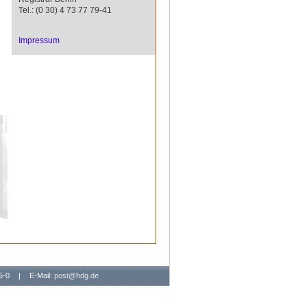
Tel.: (0 30) 4 73 77 79-41
Impressum
65-0
|
E-Mail:
post@hdg.de