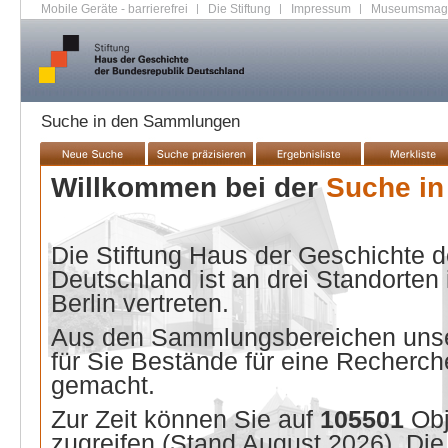
Mobile Geräte - barrierefrei
|
Die Stiftung
|
Impressum
|
Museumsmag
Suche in den Sammlungen
Willkommen bei der
Suche i
Die Stiftung Haus der Geschichte 
Deutschland ist an drei Standorten
Berlin vertreten.
Aus den Sammlungsbereichen unse
für Sie Bestände für eine Recherche
gemacht.
Zur Zeit können Sie auf
105501
Ob
zugreifen (Stand
August 2026
). Di