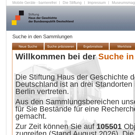
Mobile Geräte - barrierefrei
|
Die Stiftung
|
Impressum
|
Museumsmag
Suche in den Sammlungen
Willkommen bei der
Suche i
Die Stiftung Haus der Geschichte 
Deutschland ist an drei Standorten
Berlin vertreten.
Aus den Sammlungsbereichen unse
für Sie Bestände für eine Recherche
gemacht.
Zur Zeit können Sie auf
105501
Ob
zugreifen (Stand
August 2026
). Di