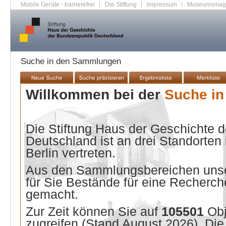
Mobile Geräte - barrierefrei
|
Die Stiftung
|
Impressum
|
Museumsmag
Suche in den Sammlungen
Willkommen bei der
Suche i
Die Stiftung Haus der Geschichte 
Deutschland ist an drei Standorten
Berlin vertreten.
Aus den Sammlungsbereichen unse
für Sie Bestände für eine Recherche
gemacht.
Zur Zeit können Sie auf
105501
Ob
zugreifen (Stand
August 2026
). Di