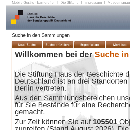
Mobile Geräte - barrierefrei
|
Die Stiftung
|
Impressum
|
Museumsmag
Suche in den Sammlungen
Willkommen bei der
Suche i
Die Stiftung Haus der Geschichte 
Deutschland ist an drei Standorten
Berlin vertreten.
Aus den Sammlungsbereichen unse
für Sie Bestände für eine Recherche
gemacht.
Zur Zeit können Sie auf
105501
Ob
zugreifen (Stand
August 2026
). Di