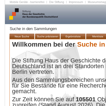
Mobile Geräte - barrierefrei
|
Die Stiftung
|
Impressum
|
Museumsmag
Suche in den Sammlungen
Willkommen bei der
Suche i
Die Stiftung Haus der Geschichte 
Deutschland ist an drei Standorten
Berlin vertreten.
Aus den Sammlungsbereichen unse
für Sie Bestände für eine Recherche
gemacht.
Zur Zeit können Sie auf
105501
Ob
zugreifen (Stand
August 2026
). Di