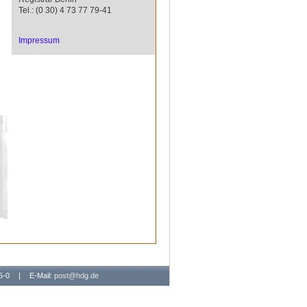
Tel.: (0 30) 4 73 77 79-41
Impressum
65-0
|
E-Mail:
post@hdg.de