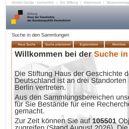
Mobile Geräte - barrierefrei
|
Die Stiftung
|
Impressum
|
Museumsmag
Suche in den Sammlungen
Willkommen bei der
Suche i
Die Stiftung Haus der Geschichte 
Deutschland ist an drei Standorten
Berlin vertreten.
Aus den Sammlungsbereichen unse
für Sie Bestände für eine Recherche
gemacht.
Zur Zeit können Sie auf
105501
Ob
zugreifen (Stand
August 2026
). Di