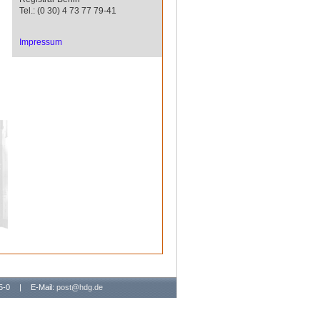
Tel.: (0 30) 4 73 77 79-41
Impressum
65-0
|
E-Mail:
post@hdg.de