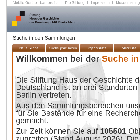
Mobile Geräte - barrierefrei
|
Die Stiftung
|
Impressum
|
Museumsmag
Suche in den Sammlungen
Willkommen bei der
Suche i
Die Stiftung Haus der Geschichte 
Deutschland ist an drei Standorten
Berlin vertreten.
Aus den Sammlungsbereichen unse
für Sie Bestände für eine Recherche
gemacht.
Zur Zeit können Sie auf
105501
Ob
zugreifen (Stand
August 2026
). Di